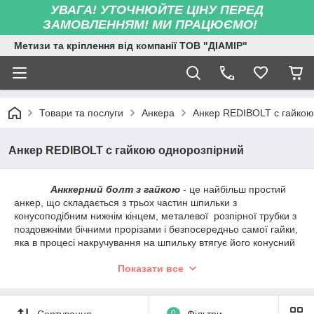
УВАГА! УТОЧНЮЙТЕ ЦІНУ ПЕРЕД
ЗАМОВЛЕННЯМ! МИ ПРАЦЮЄМО!
Метизи та кріплення від компанії ТОВ "ДІАМІР"
Товари та послуги
Анкера
Анкер REDIBOLT с гайкою
Анкер REDIBOLT с гайкою однорозпірний
Анккерний болт з гайкою
- це найбільш простий
анкер, що складається з трьох частин шпильки з
конусоподібним нижнім кінцем, металевої розпірної трубки з
поздовжніми бічними прорізами і безпосередньо самої гайки,
яка в процесі накручування на шпильку втягує його конусний
край всередину трубки, тим самим розтискаючи її і
Показати все
розпираючи в отворі.
Сучасна промисловість випускає анкерні болти, оснащені
гайкою, в широкому діапазоні розмірів. Так, мінімальний
Сортування
0
Фільтри