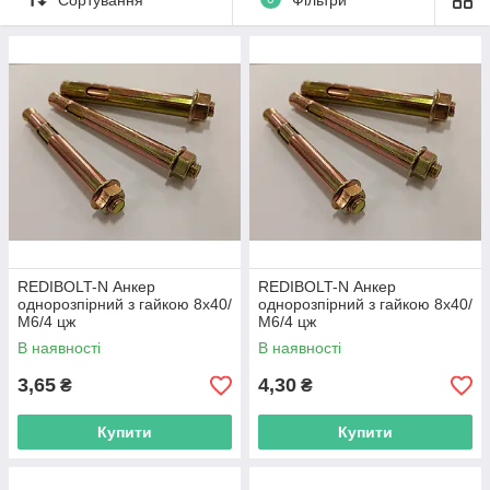
діаметр таких кріпильних виробів відповідає 6 мм, а
максимальний може доходити до 28 мм. Що стосується
довжини, то вона може перебувати в інтервалі 40-300 мм.
REDIBOLT-N Анкер
REDIBOLT-N Анкер
однорозпірний з гайкою 8х40/
однорозпірний з гайкою 8х40/
М6/4 цж
М6/4 цж
В наявності
В наявності
3,65
4,30
₴
₴
Це універсальне кріплення, призначене для монтажу
в прочних повнотілих основах – бетон, кирпич, природний
Купити
Купити
камінь.
Застосовується для кріплення огорож, консолей,