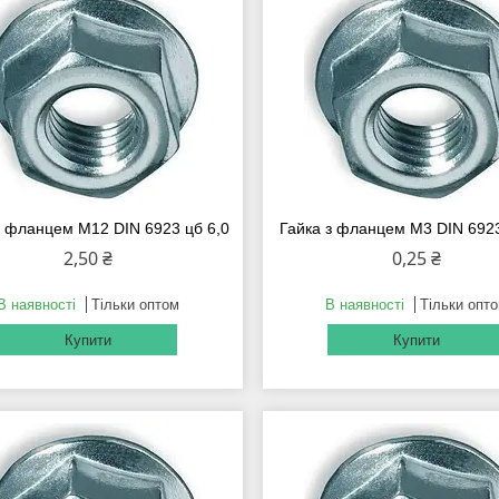
з фланцем М12 DIN 6923 цб 6,0
Гайка з фланцем М3 DIN 6923
2,50 ₴
0,25 ₴
В наявності
Тільки оптом
В наявності
Тільки опт
Купити
Купити