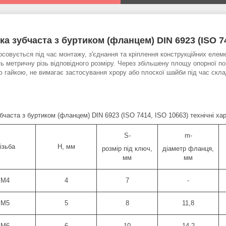
ка зубчаста з буртиком (фланцем) DIN 6923 (ISO 74
осовується під час монтажу, з'єднання та кріплення конструкційних елем
ь метричну різь відповідного розміру.
Через збільшену площу опорної п
ю гайкою, не вимагає застосування хрору або плоскої шайби під час скла
бчаста з буртиком (фланцем) DIN 6923 (ISO 7414, ISO 10663) технічні хара
S-
m-
ізьба
Н, мм
розмір під ключ,
діаметр фланця,
мм
мм
М4
4
7
-
М5
5
8
11,8
М6
6
10
14,2