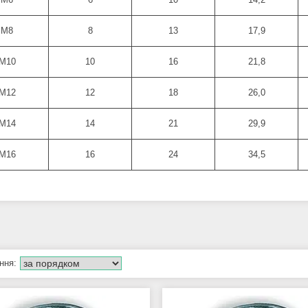
М8
8
13
17,9
М10
10
16
21,8
М12
12
18
26,0
М14
14
21
29,9
М16
16
24
34,5