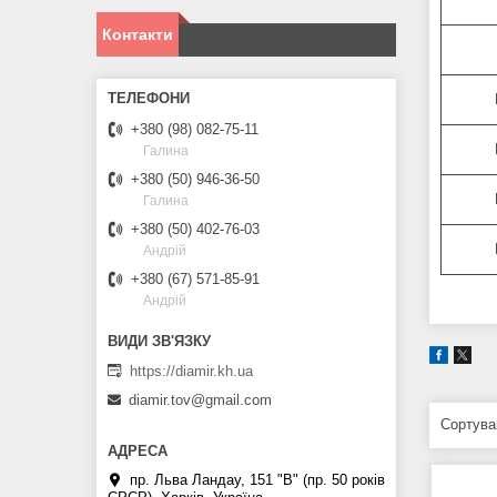
Контакти
+380 (98) 082-75-11
Галина
+380 (50) 946-36-50
Галина
+380 (50) 402-76-03
Андрій
+380 (67) 571-85-91
Андрій
https://diamir.kh.ua
diamir.tov@gmail.com
пр. Льва Ландау, 151 "В" (пр. 50 років