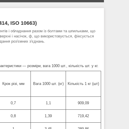
14, ISO 10663)
ентів і обладнання разом із болтами та шпильками, що
оверхні
і насічок,
ф
, що використовується, фіксується
дання роз'ємних з'єднань.
ктеристики — розміри, вага 1000 шт., кількість шт. у кг.
Крок різі, мм
Вага 1000 шт. (кг)
Кількість 1 кг (шт)
0,7
1,1
909,09
0,8
1,39
719,42
1
3,45
289,86