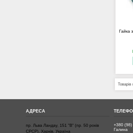
Гайка 
+380 (98)
пр. Льва Ландау, 151 "В" (пр. 50 років
Галина
СРСР), Харків, Україна