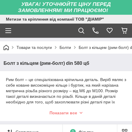
УВАГА! УТОЧНЮЙТЕ ЦІНУ ПЕРЕД
ЗАМОВЛЕННЯМ! МИ ПРАЦЮЄМО!
Метизи та кріплення від компанії ТОВ "ДІАМІР"
Товари та послуги
Болти
Болт з кільцем (рим-болт) d
Болт з кільцем (рим-болт) din 580 цб
Рим болт – це спеціалізована кріпильна деталь. Виріб являє з
себе коване високоміцне кільце і буртик, на який нарізана
метрична різьба різного розміру – від М6 до М100. Розмір
такої деталі визначається по різьбі. Кільце в даній деталі
необхідно для того, щоб захоплювати різні деталі при їх
переміщенні, здійсненні транспортування, а також збирання і
Показати все
розбирання.
Для виготовлення використовується сталь марки С15Е, після
виготовлення метиз додатково оцинковується
термофузионным або гальванічним способом (допустимо
Сортування
0
Фільтри