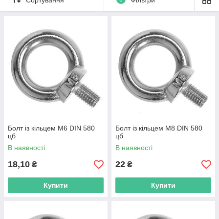
застосування обох цих технологій).
Болт із кільцем М6 DIN 580
Болт із кільцем М8 DIN 580
цб
цб
В наявності
В наявності
18,10
22
₴
₴
Купити
Купити