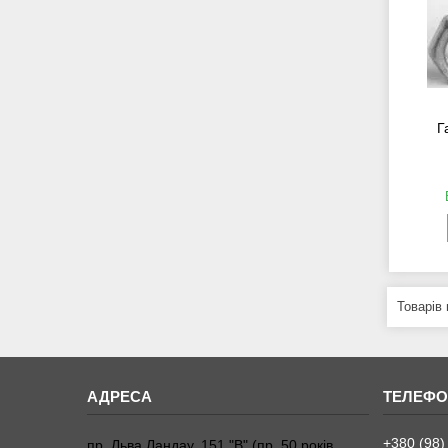
Г
+380 (98)
пр. Льва Ландау, 151 "В" (пр. 50 років