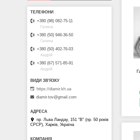
+380 (98) 082-75-11
Галина
+380 (50) 946-36-50
Галина
+380 (50) 402-76-03
Андрій
+380 (67) 571-85-91
Андрій
Г
https://diamir.kh.ua
diamir.tov@gmail.com
пр. Льва Ландау, 151 "В" (пр. 50 років
СРСР), Харків, Україна