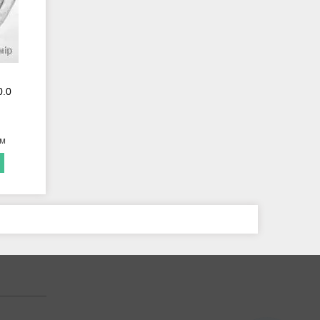
0.0
ом