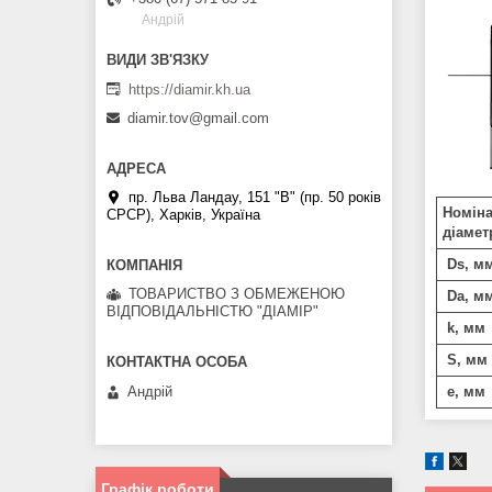
Андрій
https://diamir.kh.ua
diamir.tov@gmail.com
пр. Льва Ландау, 151 "В" (пр. 50 років
Номін
СРСР), Харків, Україна
діамет
Ds, м
ТОВАРИСТВО З ОБМЕЖЕНОЮ
Da, м
ВІДПОВІДАЛЬНІСТЮ "ДІАМІР"
k, мм
S, мм
e, мм
Андрій
Графік роботи