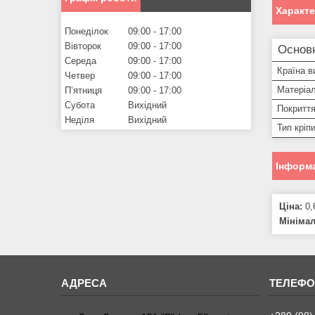
Характ
Понеділок
09:00
17:00
Вівторок
09:00
17:00
Основ
Середа
09:00
17:00
Країна в
Четвер
09:00
17:00
Матеріал
Пʼятниця
09:00
17:00
Субота
Вихідний
Покритт
Неділя
Вихідний
Тип кріп
Інформа
Ціна:
0,
Мініма