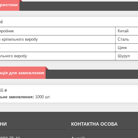
еристики
ні
иробник
Китай
 кріпильного виробу
Сталь
я
Цинк
ильного виробу
Шуруп
ція для замовлення
65 ₴
льне замовлення:
1000 шт.