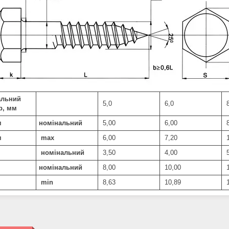
альний
5,0
6,0
8
р, мм
м
номінальний
5,00
6,00
8
м
max
6,00
7,20
1
номінальний
3,50
4,00
5
номінальний
8,00
10,00
1
min
8,63
10,89
1