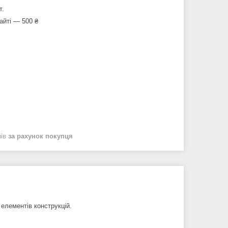
т.
айті — 500 ₴
нів
за рахунок покупця
 елементів конструкцій.