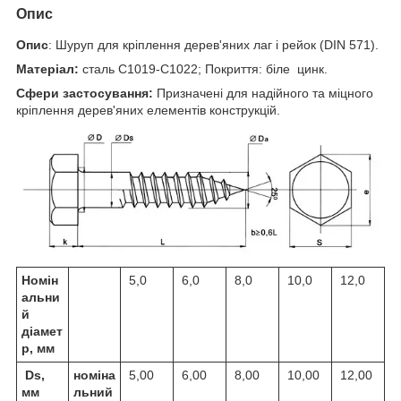
Опис
Опис
: Шуруп для кріплення дерев'яних лаг і рейок (DIN 571).
Матеріал:
сталь С1019-С1022; Покриття: біле цинк.
Сфери застосування:
Призначені для надійного та міцного
кріплення дерев'яних елементів конструкцій.
Номін
5,0
6,0
8,0
10,0
12,0
альни
й
діамет
р, мм
Ds,
номіна
5,00
6,00
8,00
10,00
12,00
мм
льний