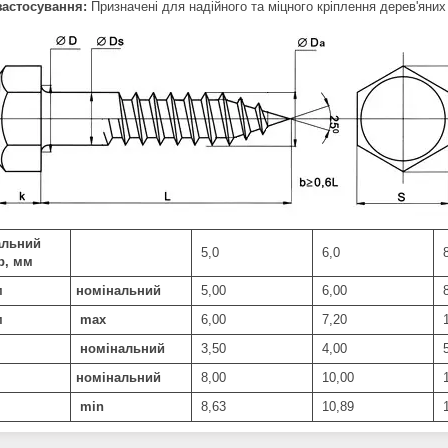
астосування:
Призначені для надійного та міцного кріплення дерев'яних
альний
5,0
6,0
8
р, мм
м
номінальний
5,00
6,00
8
м
max
6,00
7,20
1
номінальний
3,50
4,00
5
номінальний
8,00
10,00
1
min
8,63
10,89
1