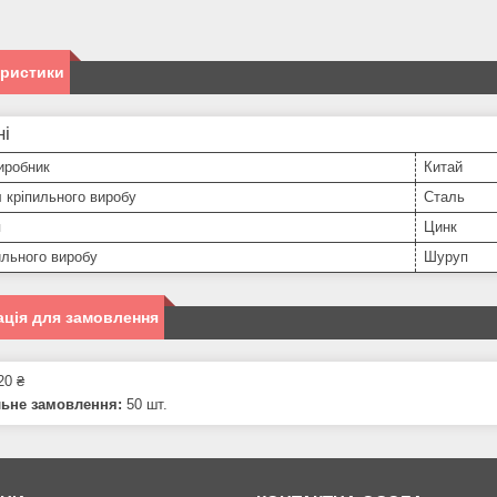
еристики
ні
иробник
Китай
 кріпильного виробу
Сталь
я
Цинк
ильного виробу
Шуруп
ція для замовлення
20 ₴
льне замовлення:
50 шт.