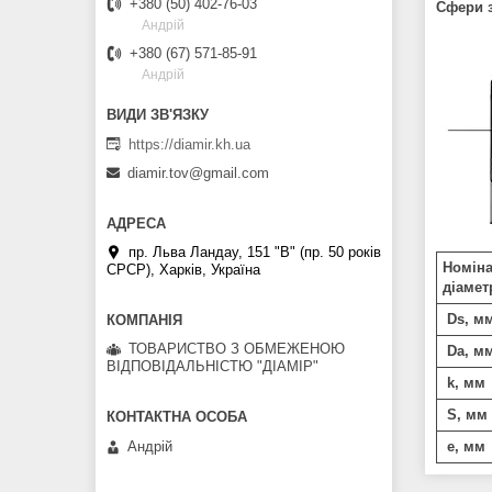
+380 (50) 402-76-03
Сфери з
Андрій
+380 (67) 571-85-91
Андрій
https://diamir.kh.ua
diamir.tov@gmail.com
пр. Льва Ландау, 151 "В" (пр. 50 років
Номін
СРСР), Харків, Україна
діамет
Ds, м
ТОВАРИСТВО З ОБМЕЖЕНОЮ
Da, м
ВІДПОВІДАЛЬНІСТЮ "ДІАМІР"
k, мм
S, мм
e, мм
Андрій