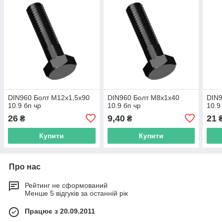
DIN960 Болт М12х1,5х90
DIN960 Болт М8х1х40
DIN9
10.9 бп чр
10.9 бп чр
10.9
26
9,40
21
₴
₴
Купити
Купити
Про нас
Рейтинг не сформований
Менше 5 відгуків за останній рік
Працює з 20.09.2011