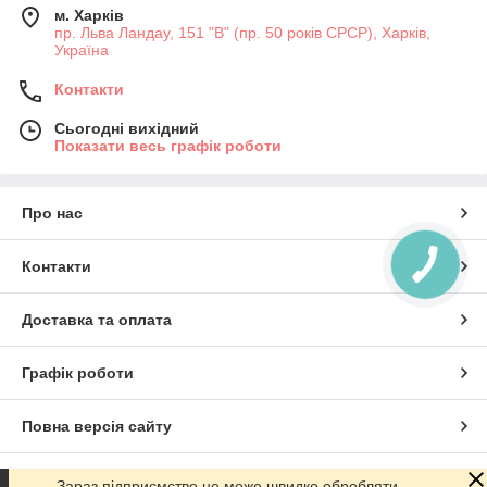
м. Харків
пр. Льва Ландау, 151 "В" (пр. 50 років СРСР), Харків,
Україна
Контакти
Сьогодні вихідний
Показати весь графік роботи
Про нас
Контакти
Доставка та оплата
Графік роботи
Повна версія сайту
Сайт створено на маркетплейсі
Prom.ua
Зараз підприємство не може швидко обробляти