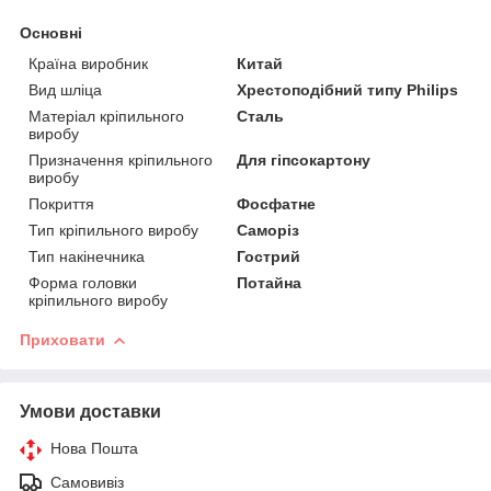
Основні
Країна виробник
Китай
Вид шліца
Хрестоподібний типу Philips
Матеріал кріпильного
Сталь
виробу
Призначення кріпильного
Для гіпсокартону
виробу
Покриття
Фосфатне
Тип кріпильного виробу
Саморіз
Тип накінечника
Гострий
Форма головки
Потайна
кріпильного виробу
Приховати
Умови доставки
Нова Пошта
Самовивіз