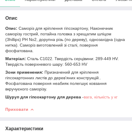
Опис
Опис:
Саморіз для кріплення гіпсокартону,
Наконечник
саморізу гострий, п
отайна головка з хрещатим шліцом
(3hillips) РН No2,
до
рупна різь (по дереву), однозахідна (одна
нитка). Саморіз виготовлений зі сталі, поверхня
фосфатована.
Матеріал:
Сталь C1022. Твердість серцівини: 289-449 HV.
Твердість поверхневого шару: 560-653 HV
Зони п
рименени
я
:
Призначений для кріплення
гіпсокартонних листів до дерев'яних конструкцій..
Фосфатована поверхня неабияк полегшує ковзання
вкручуєного саморізу.
Шуруп для гіпсокартону для дерева
-
вага, кількість у кг
Приховати
Характеристики