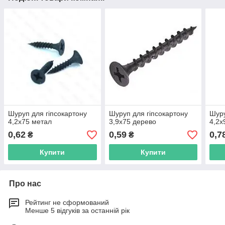
Шуруп для гіпсокартону
Шуруп для гіпсокартону
Шуру
4,2х75 метал
3,9х75 дерево
4,2х
0,62
0,59
0,7
₴
₴
Купити
Купити
Про нас
Рейтинг не сформований
Менше 5 відгуків за останній рік