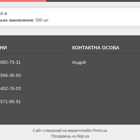
56 ₴
льне замовлення:
500 шт.
 082-75-11
Андрій
 946-36-50
 402-76-03
 571-85-91
Сайт створений на маркетплейсі
Prom.ua
Продавець на Bigl.ua