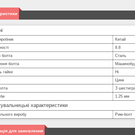
еристики
ні
иробник
Китай
ності
8.8
л болта
Сталь
ення болта
Машинобуд
ь гайки
Ні
я
Цинк
олта
З шестигра
ьби
1.25 мм
увальницькі характеристики
ильного виробу
Рим-болт
ція для замовлення