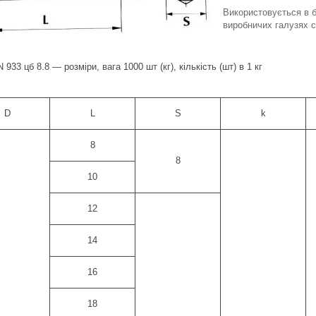
Використовується в 
виробничих галузях с
 933 цб 8.8 — розміри, вага 1000 шт (кг), кількість (шт) в 1 кг
D
L
S
k
8
8
10
12
14
16
18