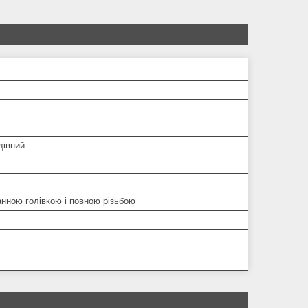
івний
нною голівкою і повною різьбою