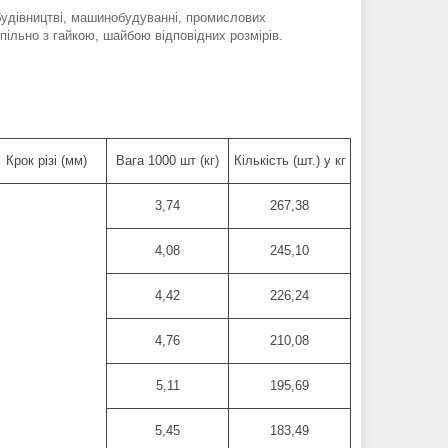
будівництві, машинобудуванні, промислових
пільно з гайкою, шайбою відповідних розмірів.
Крок різі (мм)
Вага 1000 шт (кг)
Кількість (шт.) у кг
3,74
267,38
4,08
245,10
4,42
226,24
4,76
210,08
5,11
195,69
5,45
183,49