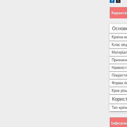
Характ
Основ
Країна в
Клас міц
Матеріа
Признач
Наявніст
Покритт
Форма б
Крок різ
Корист
Тип кріп
Інформа