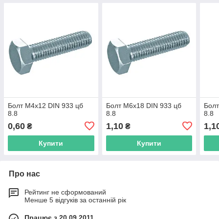
Болт М4х12 DIN 933 цб
Болт М6х18 DIN 933 цб
Болт
8.8
8.8
8.8
0,60
1,10
1,1
₴
₴
Купити
Купити
Про нас
Рейтинг не сформований
Менше 5 відгуків за останній рік
Працює з 20.09.2011