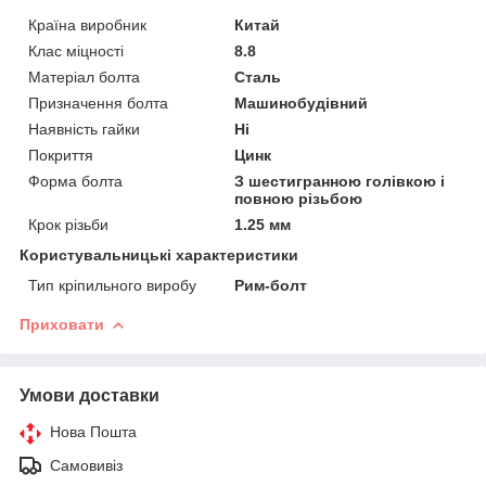
Країна виробник
Китай
Клас міцності
8.8
Матеріал болта
Сталь
Призначення болта
Машинобудівний
Наявність гайки
Ні
Покриття
Цинк
Форма болта
З шестигранною голівкою і
повною різьбою
Крок різьби
1.25 мм
Користувальницькі характеристики
Тип кріпильного виробу
Рим-болт
Приховати
Умови доставки
Нова Пошта
Самовивіз