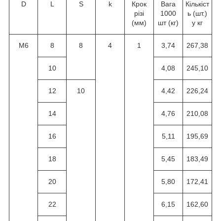
D
L
S
k
Крок
Вага
Кількіст
різі
1000
ь (шт.)
(мм)
шт (кг)
у кг
M6
8
8
4
1
3,74
267,38
10
4,08
245,10
12
10
4,42
226,24
14
4,76
210,08
16
5,11
195,69
18
5,45
183,49
20
5,80
172,41
22
6,15
162,60