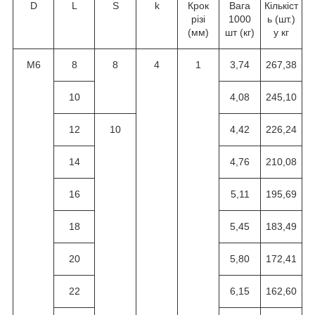
D
L
S
k
Крок
Вага
Кількіст
різі
1000
ь (шт.)
(мм)
шт (кг)
у кг
M6
8
8
4
1
3,74
267,38
10
4,08
245,10
12
10
4,42
226,24
14
4,76
210,08
16
5,11
195,69
18
5,45
183,49
20
5,80
172,41
22
6,15
162,60