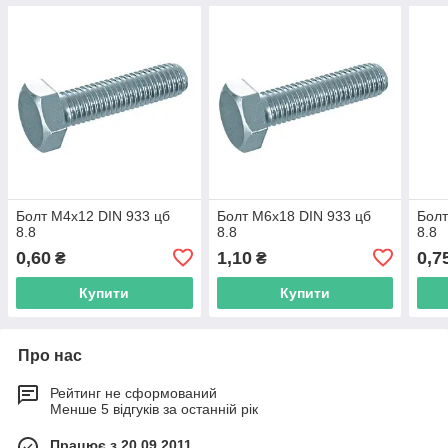
Болт М4х12 DIN 933 цб
Болт М6х18 DIN 933 цб
Болт
8.8
8.8
8.8
0,60
1,10
0,7
₴
₴
Купити
Купити
Про нас
Рейтинг не сформований
Менше 5 відгуків за останній рік
Працює з 20.09.2011