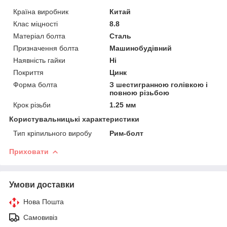
Країна виробник
Китай
Клас міцності
8.8
Матеріал болта
Сталь
Призначення болта
Машинобудівний
Наявність гайки
Ні
Покриття
Цинк
Форма болта
З шестигранною голівкою і
повною різьбою
Крок різьби
1.25 мм
Користувальницькі характеристики
Тип кріпильного виробу
Рим-болт
Приховати
Умови доставки
Нова Пошта
Самовивіз