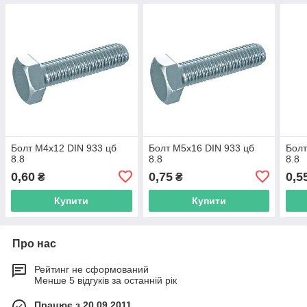
Болт М4х12 DIN 933 цб
Болт М5х16 DIN 933 цб
Болт
8.8
8.8
8.8
0,60
0,75
0,5
₴
₴
Купити
Купити
Про нас
Рейтинг не сформований
Менше 5 відгуків за останній рік
Працює з 20.09.2011