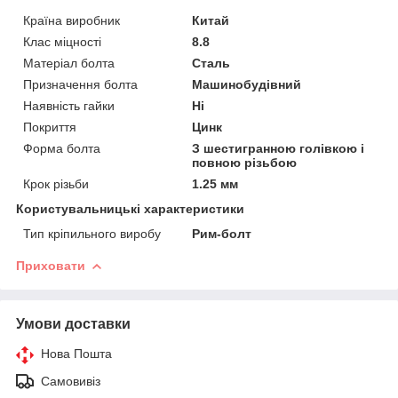
Країна виробник
Китай
Клас міцності
8.8
Матеріал болта
Сталь
Призначення болта
Машинобудівний
Наявність гайки
Ні
Покриття
Цинк
Форма болта
З шестигранною голівкою і
повною різьбою
Крок різьби
1.25 мм
Користувальницькі характеристики
Тип кріпильного виробу
Рим-болт
Приховати
Умови доставки
Нова Пошта
Самовивіз