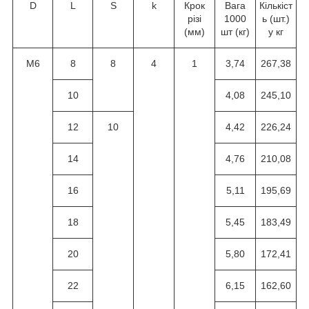
D
L
S
k
Крок
Вага
Кількіст
різі
1000
ь (шт.)
(мм)
шт (кг)
у кг
M6
8
8
4
1
3,74
267,38
10
4,08
245,10
12
10
4,42
226,24
14
4,76
210,08
16
5,11
195,69
18
5,45
183,49
20
5,80
172,41
22
6,15
162,60