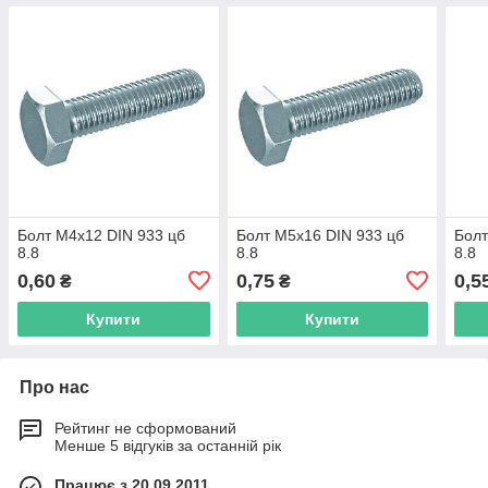
Болт М4х12 DIN 933 цб
Болт М5х16 DIN 933 цб
Болт
8.8
8.8
8.8
0,60
0,75
0,5
₴
₴
Купити
Купити
Про нас
Рейтинг не сформований
Менше 5 відгуків за останній рік
Працює з 20.09.2011