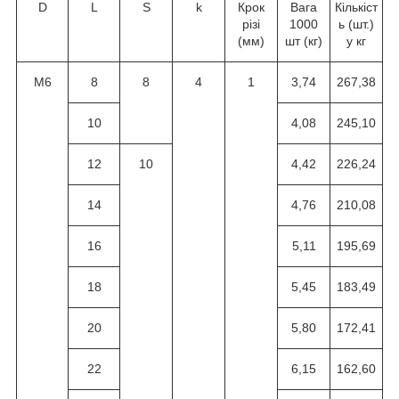
D
L
S
k
Крок
Вага
Кількіст
різі
1000
ь (шт.)
(мм)
шт (кг)
у кг
M6
8
8
4
1
3,74
267,38
10
4,08
245,10
12
10
4,42
226,24
14
4,76
210,08
16
5,11
195,69
18
5,45
183,49
20
5,80
172,41
22
6,15
162,60