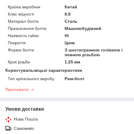
Країна виробник
Китай
Клас міцності
8.8
Матеріал болта
Сталь
Призначення болта
Машинобудівний
Наявність гайки
Ні
Покриття
Цинк
Форма болта
З шестигранною голівкою і
повною різьбою
Крок різьби
1.25 мм
Користувальницькі характеристики
Тип кріпильного виробу
Рим-болт
Приховати
Умови доставки
Нова Пошта
Самовивіз