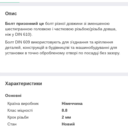
Опис
Болт призонний це
болт різної довжини зі зменшеною
шестигранною головкою і частковою різьбою(різьба довша,
ніж у DIN 610).
Болт DIN 609 використовують для з'єднання та кріплення
деталей, конструкцій в будівництві та машинобудуванні для
установки в точно обробленому отворі по посадці без зазору.
Характеристики
Основні
Країна виробник
Німеччина
Клас міцності
8.8
Крок різьби
2 мм
Стан
Новий