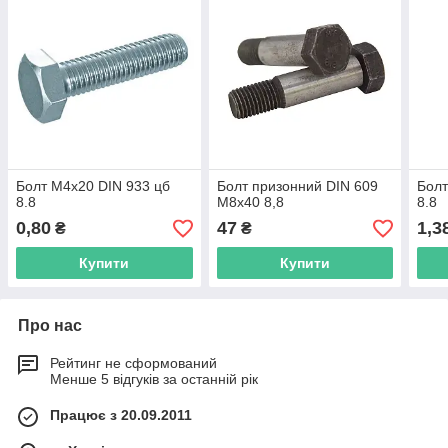
Болт М4х20 DIN 933 цб
Болт призонний DIN 609
Болт
8.8
М8х40 8,8
8.8
0,80
47
1,3
₴
₴
Купити
Купити
Про нас
Рейтинг не сформований
Менше 5 відгуків за останній рік
Працює з 20.09.2011