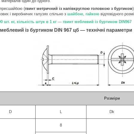
ь матеріалів один до одного.
з пресшайбою (
гвинт метричний із напівкруглою головкою з буртиком
ових і виробничих галузях спільно з
шайбою
,
гайкою
відповідного розмі
00 шт. кг, кількість штук в 1 кг — гвинт меблевий із буртиком DIN967
меблевий із буртиком DIN 967 цб — технічні параметри
Розміри
D
L
Dk
8