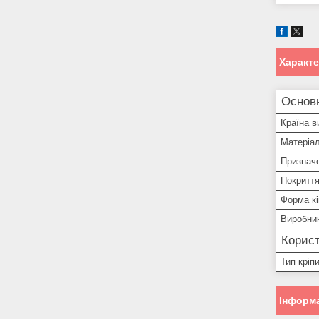
Характ
Основ
Країна в
Матеріал
Призначе
Покритт
Форма кі
Виробни
Корист
Тип кріп
Інформа