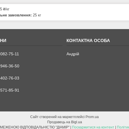
5 ₴/кг
льне замовлення:
25 кг
 082-75-11
Андрій
 946-36-50
 402-76-03
 571-85-91
Сайт створений на маркетплейсі
Prom.ua
Продавець на Bigl.ua
ТОВАРИСТВО З ОБМЕЖЕНОЮ ВІДПОВІДАЛЬНІСТЮ "ДІАМІР" |
Поскаржитися на контент
|
Політи