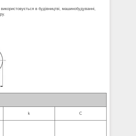
) використовується в будівництві, машинобудуванні,
ру.
k
C