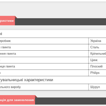
еристики
ні
иробник
Україна
 гвинта
Сталь
ння гвинта
Кріпильни
я
Цинк
нця гвинта
Плоский
к
Philips
увальницькі характеристики
ильного виробу
Шуруп
ція для замовлення