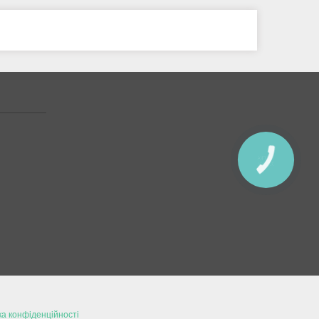
КНОПКА
ЗВ'ЯЗКУ
ка конфіденційності