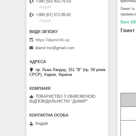
кріплен
+380 (50) 402-76-03
Андрій
Гвинт і
промисл
+380 (67) 571-85-91
Андрій
Вага 10
Гвинт 
https://diamir.kh.ua
diamir.tov@gmail.com
пр. Льва Ландау, 151 "В" (пр. 50 років
СРСР), Харків, Україна
ТОВАРИСТВО З ОБМЕЖЕНОЮ
ВІДПОВІДАЛЬНІСТЮ "ДІАМІР"
Андрій