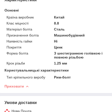
Основні
Країна виробник
Китай
Клас міцності
8.8
Матеріал болта
Сталь
Призначення болта
Машинобудівний
Наявність гайки
Ні
Покриття
Цинк
Форма болта
З шестигранною голівкою і
повною різьбою
Крок різьби
1.25 мм
Користувальницькі характеристики
Тип кріпильного виробу
Рим-болт
Приховати
Умови доставки
Нова Пошта