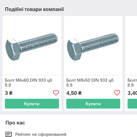
Подібні товари компанії
Болт М6х60 DIN 933 цб
Болт М8х50 DIN 933 цб
Болт
8.8
8.8
8.8
3
4,50
3,4
₴
₴
Купити
Купити
Про нас
Рейтинг не сформований