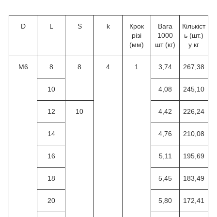
D
L
S
k
Крок
Вага
Кількіст
різі
1000
ь (шт.)
(мм)
шт (кг)
у кг
M6
8
8
4
1
3,74
267,38
10
4,08
245,10
12
10
4,42
226,24
14
4,76
210,08
16
5,11
195,69
18
5,45
183,49
20
5,80
172,41