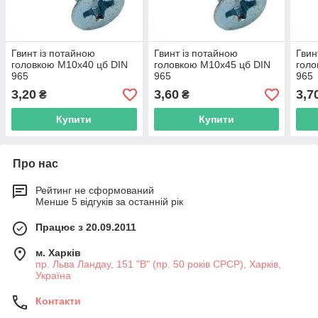
Гвинт із потайною
Гвинт із потайною
Гвин
головкою М10х40 цб DIN
головкою М10х45 цб DIN
голо
965
965
965
3,20
3,60
3,7
₴
₴
Купити
Купити
Про нас
Рейтинг не сформований
Менше 5 відгуків за останній рік
Працює з 20.09.2011
м. Харків
пр. Льва Ландау, 151 "В" (пр. 50 років СРСР), Харків,
Україна
Контакти