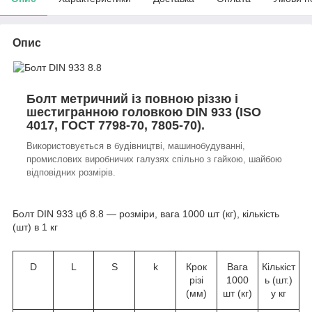
Опис
Болт метричний із повною різзю і
шестигранною головкою DIN 933 (ISO
4017, ГОСТ 7798-70, 7805-70).
Використовується в будівництві, машинобудуванні,
промислових виробничих галузях спільно з гайкою, шайбою
відповідних розмірів.
Болт DIN 933 цб 8.8 — розміри, вага 1000 шт (кг), кількість
(шт) в 1 кг
D
L
S
k
Крок
Вага
Кількіст
різі
1000
ь (шт.)
(мм)
шт (кг)
у кг