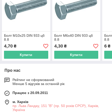
Болт М10х25 DIN 933 цб
Болт М6х40 DIN 933 цб
Болт
8.8
8.8
8.8
4,70
4,30
6
₴
₴
₴
Купити
Купити
Про нас
Рейтинг не сформований
Менше 5 відгуків за останній рік
Працює з 20.09.2011
м. Харків
пр. Льва Ландау, 151 "В" (пр. 50 років СРСР), Харків,
Україна