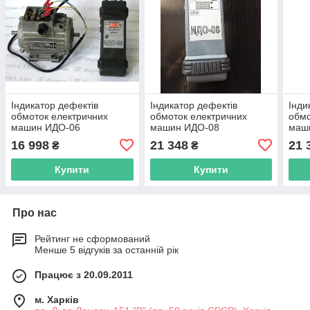
Індикатор дефектів
Індикатор дефектів
Інди
обмоток електричних
обмоток електричних
обмо
машин ИДО-06
машин ИДО-08
маш
16 998
21 348
21 
₴
₴
Купити
Купити
Про нас
Рейтинг не сформований
Менше 5 відгуків за останній рік
Працює з 20.09.2011
м. Харків