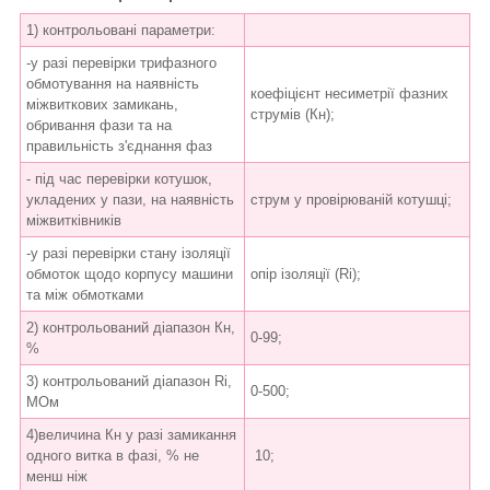
1) контрольовані параметри:
-у разі перевірки трифазного
обмотування на наявність
коефіцієнт несиметрії фазних
міжвиткових замикань,
струмів (Кн);
обривання фази та на
правильність з'єднання фаз
- під час перевірки котушок,
укладених у пази, на наявність
струм у провірюваній котушці;
міжвитківників
-у разі перевірки стану ізоляції
обмоток щодо корпусу машини
опір ізоляції (Ri);
та між обмотками
2) контрольований діапазон Кн,
0-99;
%
3) контрольований діапазон Ri,
0-500;
МОм
4)величина Кн у разі замикання
одного витка в фазі, % не
10;
менш ніж