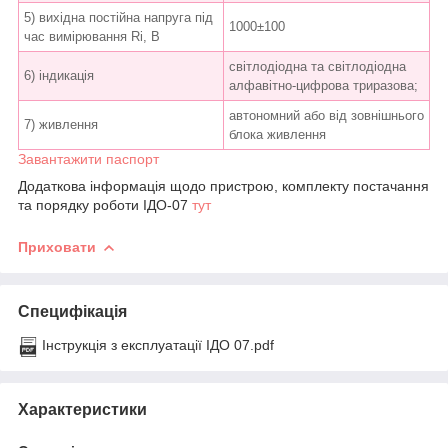
5) вихідна постійна напруга під
1000±100
час вимірювання Ri, В
світлодіодна та світлодіодна
6) індикація
алфавітно-цифрова триразова;
автономний або від зовнішнього
7) живлення
блока живлення
Завантажити паспорт
Додаткова інформація щодо пристрою, комплекту постачання
та порядку роботи ІДО-07
тут
Приховати
Специфікація
Інструкція з експлуатації ІДО 07.pdf
Характеристики