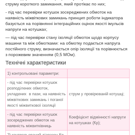
струму короткого замикання, який протікає по них;
- під час перевірки котушок зосереджених обмоток на
наявність міжвіткових замикань принцип роботи індикатора
базується на порівнянні інтеграційних оцінок якості імульсів
напруги на котушках;
— під час перевірки стану ізоляції обмоток щодо корпусу
машини та між обмотками: на обмотку подається напруга
постійного струму, визначається опір ізоляції та порівнюється
з порожевим значенням (0,5 МОм).
Технічні характеристики
1) контрольовані параметри:
- під час перевірки котушок
розподілених обмоток,
укладених в пази, на наявність
струм у провірюваній котушці;
міжвіткових замикань і поганої
якості міжвиткової ізоляції
- під час перевірки котушок
Коефіцієнт відмінності напруги
зосереджених обмоток на
на котушках (Кр);
наявність міжвитківниць
2) контрольований діапазон Кр,