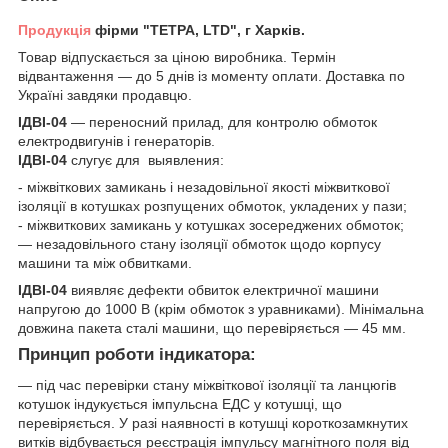
Продукція
фірми "ТЕТРА, LTD", г Харків.
Товар відпускається за ціною виробника. Термін
відвантаження — до 5 днів із моменту оплати. Доставка по
Україні завдяки продавцю.
ІДВІ-04
— переносний прилад, для контролю обмоток
електродвигунів і генераторів.
ІДВІ-04
слугує для выявления:
- міжвіткових замикань і незадовільної якості міжвиткової
ізоляції в котушках розпущених обмоток, укладених у пази;
- міжвиткових замикань у котушках зосереджених обмоток;
— незадовільного стану ізоляції обмоток щодо корпусу
машини та між обвитками.
ІДВІ-04
виявляє дефекти обвиток електричної машини
напругою до 1000 В (крім обмоток з уравниками). Мінімальна
довжина пакета сталі машини, що перевіряється — 45 мм.
Принцип роботи індикатора:
— під час перевірки стану міжвіткової ізоляції та ланцюгів
котушок індукується імпульсна ЕДС у котушці, що
перевіряється. У разі наявності в котушці короткозамкнутих
витків відбувається реєстрація імпульсу магнітного поля від