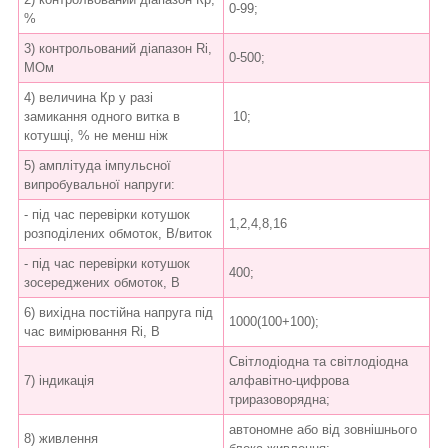
0-99;
%
3) контрольований діапазон Ri,
0-500;
МОм
4) величина Кр у разі
замикання одного витка в
10;
котушці, % не менш ніж
5) амплітуда імпульсної
випробувальної напруги:
- під час перевірки котушок
1,2,4,8,16
розподілених обмоток, В/виток
- під час перевірки котушок
400;
зосереджених обмоток, В
6) вихідна постійна напруга під
1000(100+100);
час вимірювання Ri, В
Світлодіодна та світлодіодна
7) індикація
алфавітно-цифрова
триразоворядна;
автономне або від зовнішнього
8) живлення