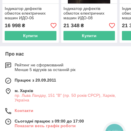
Індикатор дефектів
Індикатор дефектів
Інди
обмоток електричних
обмоток електричних
обмо
машин ИДО-06
машин ИДО-08
маш
16 998
21 348
21 
₴
₴
Купити
Купити
Про нас
Рейтинг не сформований
Менше 5 відгуків за останній рік
Працює з 20.09.2011
м. Харків
пр. Льва Ландау, 151 "В" (пр. 50 років СРСР), Харків,
Україна
Контакти
Сьогодні працює з 09:00 до 17:00
Показати весь графік роботи