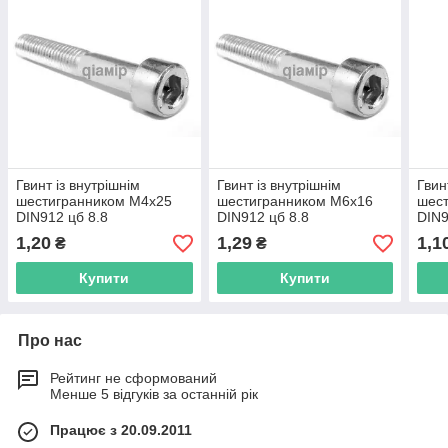
Гвинт із внутрішнім
Гвинт із внутрішнім
Гвин
шестигранником М4х25
шестигранником М6х16
шес
DIN912 цб 8.8
DIN912 цб 8.8
DIN9
1,20
1,29
1,1
₴
₴
Купити
Купити
Про нас
Рейтинг не сформований
Менше 5 відгуків за останній рік
Працює з 20.09.2011