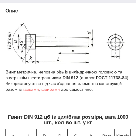
Опис
Винт
метрична, неповна різь із циліндричною головкою та
внутрішнім шестигранником
DIN 912
(аналог
ГОСТ 11738-84
).
Використовується під час з'єднання елементів конструкцій
разом із
гайками
,
шайбами
або самостійно.
Гвинт DIN 912 цб із цил/блак розміри, вага 1000
шт., кол-во шт. у кг
d
L
R
D
S
k
Вага
Кількіс