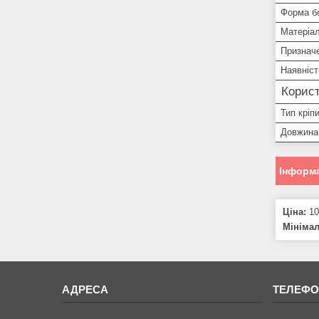
Форма б
Матеріа
Признач
Наявніст
Корист
Тип кріп
Довжина
Інформа
Ціна:
10
Мініма