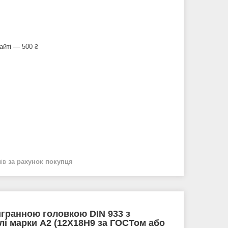
айті — 500 ₴
нів
за рахунок покупця
игранною головкою DIN 933 з
алі марки А2 (12Х18Н9 за ГОСТом або