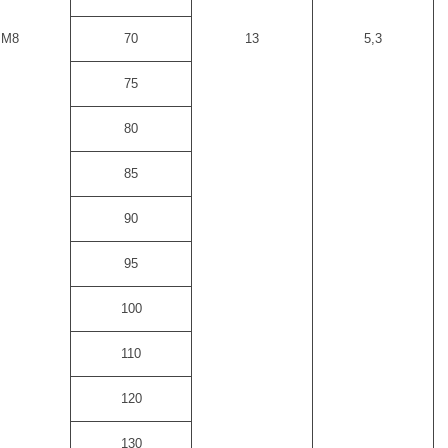
M8
70
13
5,3
75
80
85
90
95
100
110
120
130