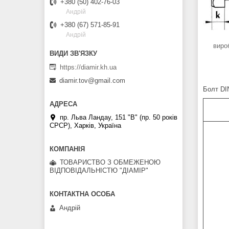
+380 (50) 402-76-03
Андрій
+380 (67) 571-85-91
Андрій
вироб
https://diamir.kh.ua
diamir.tov@gmail.com
Болт DIN
пр. Льва Ландау, 151 "В" (пр. 50 років
СРСР), Харків, Україна
ТОВАРИСТВО З ОБМЕЖЕНОЮ
ВІДПОВІДАЛЬНІСТЮ "ДІАМІР"
Андрій