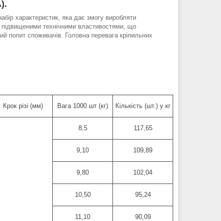
).
абір характеристик, яка дає змогу виробляти
з підвищеними технічними властивостями, що
ий попит споживачів. Головна перевага кріпильних
Крок різі (мм)
Вага 1000 шт (кг)
Кількість (шт.) у кг
8,5
117,65
9,10
109,89
9,80
102,04
10,50
95,24
11,10
90,09