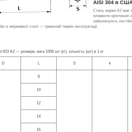
AISI 304 в США
Сталь марки А2 має н
елементи кріплення 
забезпечують постійн
ів із неіржавкої сталі — тривалий термін експлуатації.
 933 А2 — розміри, вага 1000 шт (кг), кількість (шт) в 1 кг
D
L
S
k
8
10
12
14
16