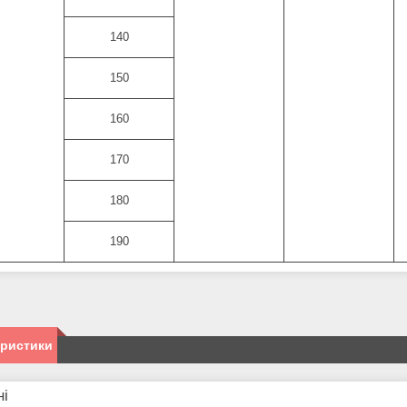
140
150
160
170
180
190
еристики
ні