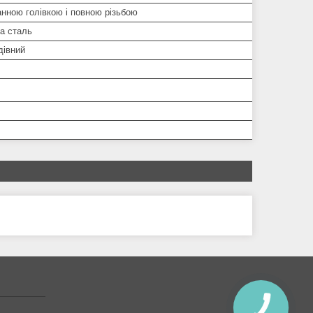
нною голівкою і повною різьбою
а сталь
івний