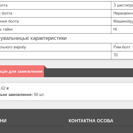
олта
З шестигра
л болта
Нержавіюч
ення болта
Машинобуд
ь гайки
Ні
увальницькі характеристики
ильного виробу
Рим-болт
70
ція для замовлення
,62 ₴
льне замовлення:
50 шт.