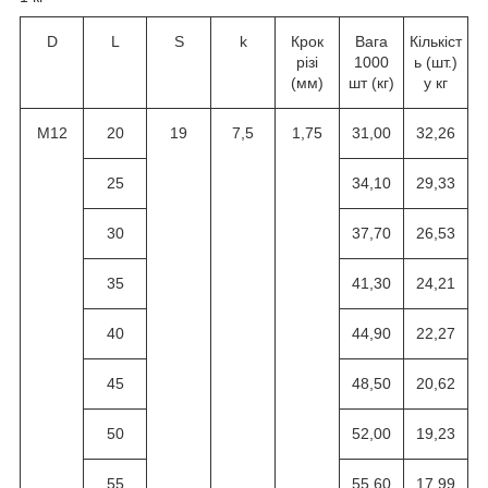
D
L
S
k
Крок
Вага
Кількіст
різі
1000
ь (шт.)
(мм)
шт (кг)
у кг
M12
20
19
7,5
1,75
31,00
32,26
25
34,10
29,33
30
37,70
26,53
35
41,30
24,21
40
44,90
22,27
45
48,50
20,62
50
52,00
19,23
55
55,60
17,99