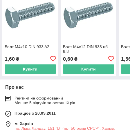
Болт М4х10 DIN 933 A2
Болт М4х12 DIN 933 цб
Болт
8.8
1,60
0,60
1,5
₴
₴
Купити
Купити
Про нас
Рейтинг не сформований
Менше 5 відгуків за останній рік
Працює з 20.09.2011
м. Харків
пр. Льва Ландау, 151 "В" (пр. 50 років СРСР), Харків,