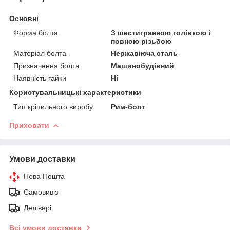
Основні
Форма болта
З шестигранною голівкою і
повною різьбою
Матеріал болта
Нержавіюча сталь
Призначення болта
Машинобудівний
Наявність гайки
Ні
Користувальницькі характеристики
Тип кріпильного виробу
Рим-болт
Приховати
Умови доставки
Нова Пошта
Самовивіз
Делівері
Всі умови доставки