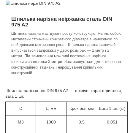
Шпилька нарізна неіржавка сталь DIN
975 A2
Ш
пилка
нарізна має дуже просту конструкцію. Являє собою
металевий стрижень конкретного діаметра з нанесеною по
всій довжині метричною різзю. Шпилька нарізна зазвичай
випускається завдовжки у двох розмірах — 1 метр і 2
метри. Під замовлення можливі постачання нарізної
шпильки завдовжки 3 метри. Застосовується для створення
конструкційних з'єднань і нарощування кріпильних
конструкцій.
Шпилька нарізна ніж DIN 975 A2 — технічні характеристики,
вага 1 шт.
D
L, мм
Крок різі, мм
Вага 1 шт. (кг)
M3
1000
0,5
0,051