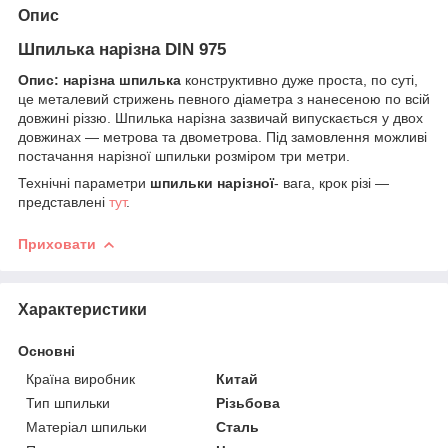
Опис
Шпилька нарізна DIN 975
Опис:
нарізна шпилька
конструктивно дуже проста, по суті,
це металевий стрижень певного діаметра з нанесеною по всій
довжині різзю. Шпилька нарізна зазвичай випускається у двох
довжинах — метрова та двометрова. Під замовлення можливі
постачання нарізної шпильки розміром три метри.
Технічні параметри
шпильки нарізної
- вага, крок різі —
представлені
тут
.
Приховати
Характеристики
Основні
Країна виробник
Китай
Тип шпильки
Різьбова
Матеріал шпильки
Сталь