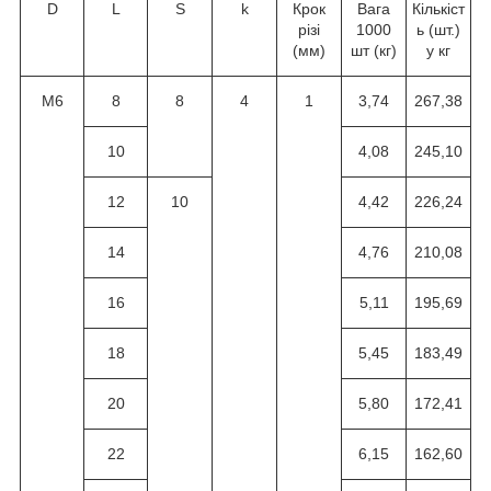
D
L
S
k
Крок
Вага
Кількіст
різі
1000
ь (шт.)
(мм)
шт (кг)
у кг
M6
8
8
4
1
3,74
267,38
10
4,08
245,10
12
10
4,42
226,24
14
4,76
210,08
16
5,11
195,69
18
5,45
183,49
20
5,80
172,41
22
6,15
162,60