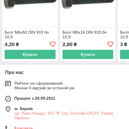
Болт М6х50 DIN 933 бп
Болт М8х16 DIN 933 бп
Болт
10,9
10,9
10,9
4,20
2,80
3
₴
₴
₴
Купити
Купити
Про нас
Рейтинг не сформований
Менше 5 відгуків за останній рік
Працює з 20.09.2011
м. Харків
пр. Льва Ландау, 151 "В" (пр. 50 років СРСР), Харків,
Україна
Контакти