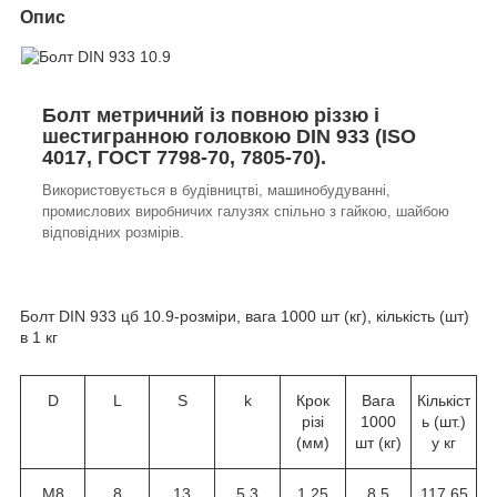
Опис
Болт метричний із повною різзю і
шестигранною головкою DIN 933 (ISO
4017, ГОСТ 7798-70, 7805-70).
Використовується в будівництві, машинобудуванні,
промислових виробничих галузях спільно з гайкою, шайбою
відповідних розмірів.
Болт DIN 933 цб 10.9-розміри, вага 1000 шт (кг), кількість (шт)
в 1 кг
D
L
S
k
Крок
Вага
Кількіст
різі
1000
ь (шт.)
(мм)
шт (кг)
у кг
M8
8
13
5,3
1,25
8,5
117,65