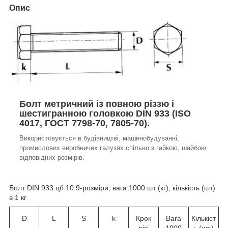
Опис
Болт метричний із повною різзю і
шестигранною головкою DIN 933 (ISO
4017, ГОСТ 7798-70, 7805-70).
Використовується в будівництві, машинобудуванні,
промислових виробничих галузях спільно з гайкою, шайбою
відповідних розмірів.
Болт DIN 933 цб 10.9-розміри, вага 1000 шт (кг), кількість (шт)
в 1 кг
D
L
S
k
Крок
Вага
Кількіст