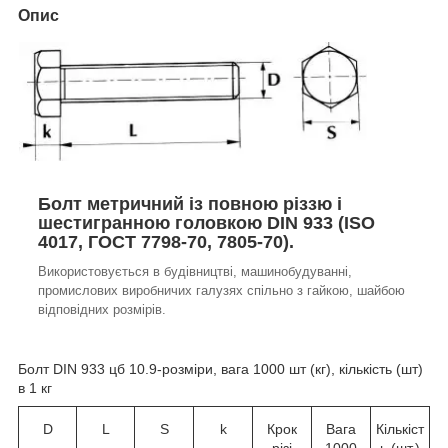
Опис
Болт метричний із повною різзю і
шестигранною головкою DIN 933 (ISO
4017, ГОСТ 7798-70, 7805-70).
Використовується в будівництві, машинобудуванні,
промислових виробничих галузях спільно з гайкою, шайбою
відповідних розмірів.
Болт DIN 933 цб 10.9-розміри, вага 1000 шт (кг), кількість (шт)
в 1 кг
D
L
S
k
Крок
Вага
Кількіст