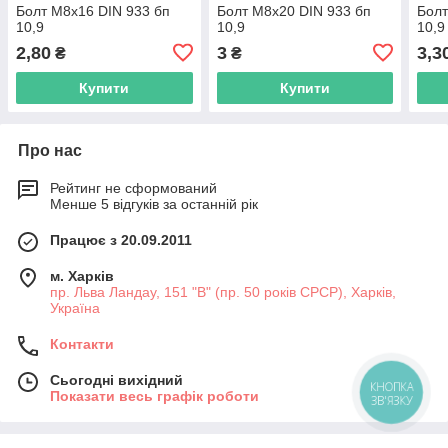
Болт М8х16 DIN 933 бп
Болт М8х20 DIN 933 бп
Болт
10,9
10,9
10,9
2,80
3
3,3
₴
₴
Купити
Купити
Про нас
Рейтинг не сформований
Менше 5 відгуків за останній рік
Працює з 20.09.2011
м. Харків
пр. Льва Ландау, 151 "В" (пр. 50 років СРСР), Харків,
Україна
Контакти
Сьогодні вихідний
КНОПКА
Показати весь графік роботи
ЗВ'ЯЗКУ