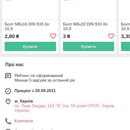
Болт М8х16 DIN 933 бп
Болт М8х20 DIN 933 бп
Болт
10,9
10,9
10,9
2,80
3
3,3
₴
₴
Купити
Купити
Про нас
Рейтинг не сформований
Менше 5 відгуків за останній рік
Працює з 20.09.2011
м. Харків
пр. Льва Ландау, 151 "В" (пр. 50 років СРСР), Харків,
Україна
Контакти