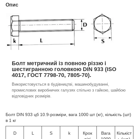
Опис
Болт метричний із повною різзю і
шестигранною головкою DIN 933 (ISO
4017, ГОСТ 7798-70, 7805-70).
Використовується в будівництві, машинобудуванні,
промислових виробничих галузях спільно з гайкою, шайбою
відповідних розмірів.
Болт DIN 933 цб 10.9-розміри, вага 1000 шт (кг), кількість (шт)
в 1 кг
D
L
S
k
Крок
Вага
Кількіст