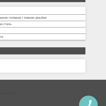
нною голівкою і повною різьбою
на сталь
тя