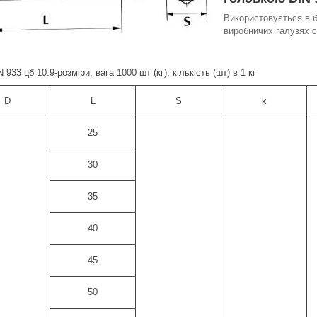
Використовується в 
виробничих галузях с
 933 цб 10.9-розміри, вага 1000 шт (кг), кількість (шт) в 1 кг
D
L
S
k
25
30
35
40
45
50