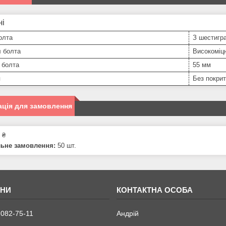
ні
олта
З шестигра
л болта
Високоміц
 болта
55 мм
я
Без покрит
ція для замовлення
 ₴
льне замовлення:
50 шт.
 082-75-11
Андрій