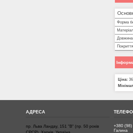
Основ
Форма б
Матеріа
Довжина
Покритт
Інформа
Ціна:
36
Мініма
+380 (98)
пр. Льва Ландау, 151 "В" (пр. 50 років
Галина
СРСР), Харків, Україна