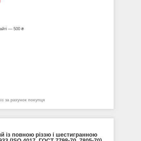
айті — 500 ₴
нів
за рахунок покупця
й із повною різзю і шестигранною
33 (ISO 4017, ГОСТ 7798-70, 7805-70).