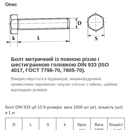
Опис
Болт метричний із повною різзю і
шестигранною головкою DIN 933 (ISO
4017, ГОСТ 7798-70, 7805-70).
Використовується в будівництві, машинобудуванні,
промислових виробничих галузях спільно з гайкою, шайбою
відповідних розмірів.
Болт DIN 933 цб 10.9-розміри, вага 1000 шт (кг), кількість (шт)
в 1 кг
D
L
S
k
Крок
Вага
Кількіст