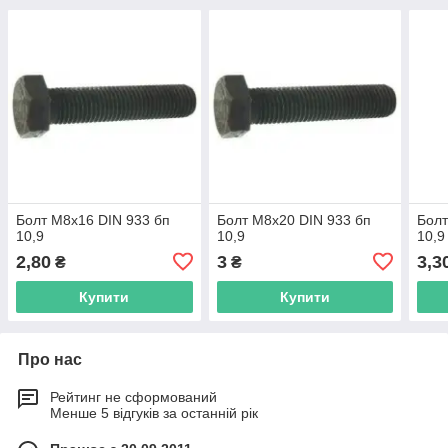
Болт М8х16 DIN 933 бп
Болт М8х20 DIN 933 бп
Болт
10,9
10,9
10,9
2,80
3
3,3
₴
₴
Купити
Купити
Про нас
Рейтинг не сформований
Менше 5 відгуків за останній рік