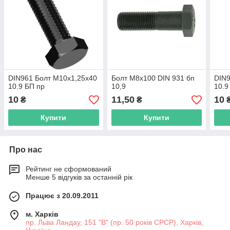
DIN961 Болт М10х1,25х40
Болт М8х100 DIN 931 бп
DIN9
10.9 БП пр
10,9
10.9
10
11,50
10
₴
₴
Купити
Купити
Про нас
Рейтинг не сформований
Менше 5 відгуків за останній рік
Працює з 20.09.2011
м. Харків
пр. Льва Ландау, 151 "В" (пр. 50 років СРСР), Харків,