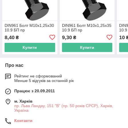
DIN961 Болт М10х1,25х30
DIN961 Болт М10х1,25х35
DIN9
10.9 БП пр
10.9 БП пр
10.9
8,40
9,30
10
₴
₴
Купити
Купити
Про нас
Рейтинг не сформований
Менше 5 відгуків за останній рік
Працює з 20.09.2011
м. Харків
пр. Льва Ландау, 151 "В" (пр. 50 років СРСР), Харків,
Україна
Контакти