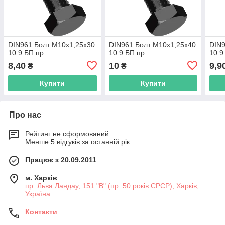
DIN961 Болт М10х1,25х30
DIN961 Болт М10х1,25х40
DIN9
10.9 БП пр
10.9 БП пр
10.9
8,40
10
9,9
₴
₴
Купити
Купити
Про нас
Рейтинг не сформований
Менше 5 відгуків за останній рік
Працює з 20.09.2011
м. Харків
пр. Льва Ландау, 151 "В" (пр. 50 років СРСР), Харків,
Україна
Контакти