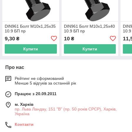
DIN961 Болт М10х1,25х35
DIN961 Болт М10х1,25х40
DIN9
10.9 БП пр
10.9 БП пр
10.9
9,30
10
11,
₴
₴
Купити
Купити
Про нас
Рейтинг не сформований
Менше 5 відгуків за останній рік
Працює з 20.09.2011
м. Харків
пр. Льва Ландау, 151 "В" (пр. 50 років СРСР), Харків,
Україна
Контакти