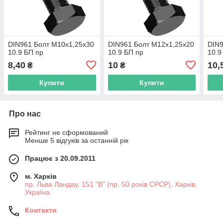
DIN961 Болт М10х1,25х30
DIN961 Болт М12х1,25х20
DIN9
10.9 БП пр
10.9 БП пр
10.9
8,40
10
10,
₴
₴
Купити
Купити
Про нас
Рейтинг не сформований
Менше 5 відгуків за останній рік
Працює з 20.09.2011
м. Харків
пр. Льва Ландау, 151 "В" (пр. 50 років СРСР), Харків,
Україна
Контакти