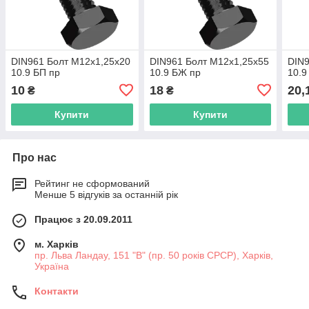
DIN961 Болт М12х1,25х20
DIN961 Болт М12х1,25х55
DIN9
10.9 БП пр
10.9 БЖ пр
10.9
10
18
20,
₴
₴
Купити
Купити
Про нас
Рейтинг не сформований
Менше 5 відгуків за останній рік
Працює з 20.09.2011
м. Харків
пр. Льва Ландау, 151 "В" (пр. 50 років СРСР), Харків,
Україна
Контакти