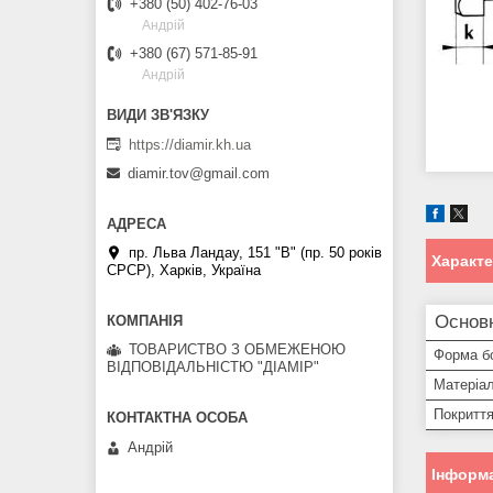
+380 (50) 402-76-03
Андрій
+380 (67) 571-85-91
Андрій
https://diamir.kh.ua
diamir.tov@gmail.com
пр. Льва Ландау, 151 "В" (пр. 50 років
Характ
СРСР), Харків, Україна
Основ
ТОВАРИСТВО З ОБМЕЖЕНОЮ
Форма б
ВІДПОВІДАЛЬНІСТЮ "ДІАМІР"
Матеріа
Покритт
Андрій
Інформа