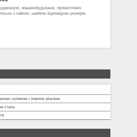
будівництві, машинобудуванні, промислових
пільно з гайкою, шайбою відповідних розмірів.
нною голівкою і повною різьбою
на сталь
тя