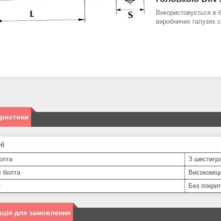
Використовується в 
виробничих галузях с
еристики
ні
олта
З шестигра
л болта
Високоміц
я
Без покрит
ція для замовлення