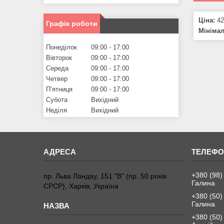
Ціна:
42
Графік роботи
Мініма
Понеділок
09:00
17:00
Вівторок
09:00
17:00
Середа
09:00
17:00
Четвер
09:00
17:00
Пʼятниця
09:00
17:00
Субота
Вихідний
Неділя
Вихідний
+380 (98)
пр. Льва Ландау, 151 "В" (пр. 50 років
Галина
СРСР), Харків, Україна
+380 (50)
Галина
+380 (50)