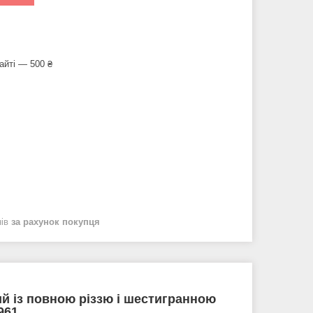
айті — 500 ₴
нів
за рахунок покупця
й із повною різзю і шестигранною
 961