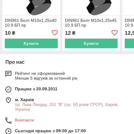
DIN961 Болт М10х1,25х40
DIN961 Болт М10х1,25х45
DIN9
10.9 БП пр
10.9 БП пр
10.9
10
12
12,
₴
₴
Купити
Купити
Про нас
Рейтинг не сформований
Менше 5 відгуків за останній рік
Працює з 20.09.2011
м. Харків
пр. Льва Ландау, 151 "В" (пр. 50 років СРСР), Харків,
Україна
Контакти
Сьогодні працює з 09:00 до 17:00