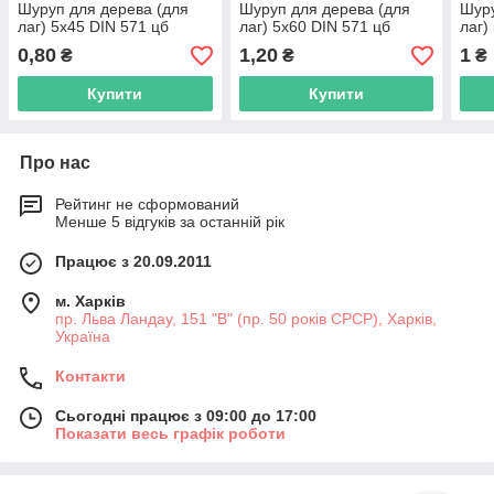
Шуруп для дерева (для
Шуруп для дерева (для
Шуру
лаг) 5х45 DIN 571 цб
лаг) 5х60 DIN 571 цб
лаг)
0,80
1,20
1
₴
₴
₴
Купити
Купити
Про нас
Рейтинг не сформований
Менше 5 відгуків за останній рік
Працює з 20.09.2011
м. Харків
пр. Льва Ландау, 151 "В" (пр. 50 років СРСР), Харків,
Україна
Контакти
Сьогодні працює з 09:00 до 17:00
Показати весь графік роботи