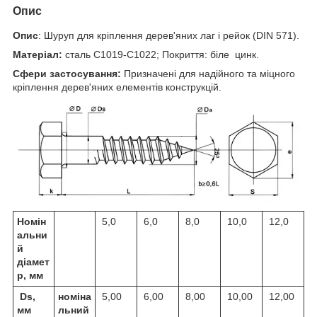
Опис
Опис
: Шуруп для кріплення дерев'яних лаг і рейок (DIN 571).
Матеріал:
сталь С1019-С1022; Покриття: біле цинк.
Сфери застосування:
Призначені для надійного та міцного
кріплення дерев'яних елементів конструкцій.
Номін
5,0
6,0
8,0
10,0
12,0
альни
й
діамет
р, мм
Ds,
номіна
5,00
6,00
8,00
10,00
12,00
мм
льний