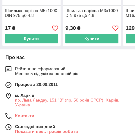
Шпилька нарізна М5х1000
Шпилька нарізна М3х1000
Шпил
DIN 975 цб 4.8
DIN 975 цб 4.8
М16х
17
9,30
129
₴
₴
Купити
Купити
Про нас
Рейтинг не сформований
Менше 5 відгуків за останній рік
Працює з 20.09.2011
м. Харків
пр. Льва Ландау, 151 "В" (пр. 50 років СРСР), Харків,
Україна
Контакти
Сьогодні вихідний
Показати весь графік роботи