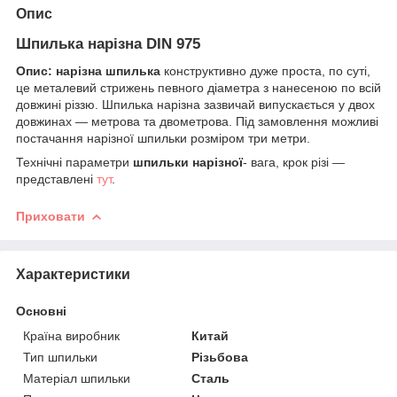
Опис
Шпилька нарізна DIN 975
Опис:
нарізна шпилька
конструктивно дуже проста, по суті,
це металевий стрижень певного діаметра з нанесеною по всій
довжині різзю. Шпилька нарізна зазвичай випускається у двох
довжинах — метрова та двометрова. Під замовлення можливі
постачання нарізної шпильки розміром три метри.
Технічні параметри
шпильки нарізної
- вага, крок різі —
представлені
тут
.
Приховати
Характеристики
Основні
Країна виробник
Китай
Тип шпильки
Різьбова
Матеріал шпильки
Сталь