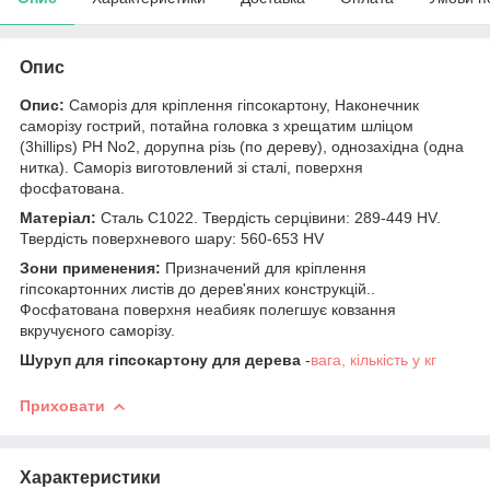
Опис
Опис:
Саморіз для кріплення гіпсокартону,
Наконечник
саморізу гострий, п
отайна головка з хрещатим шліцом
(3hillips) РН No2,
до
рупна різь (по дереву), однозахідна (одна
нитка). Саморіз виготовлений зі сталі, поверхня
фосфатована.
Матеріал:
Сталь C1022. Твердість серцівини: 289-449 HV.
Твердість поверхневого шару: 560-653 HV
Зони п
рименени
я
:
Призначений для кріплення
гіпсокартонних листів до дерев'яних конструкцій..
Фосфатована поверхня неабияк полегшує ковзання
вкручуєного саморізу.
Шуруп для гіпсокартону для дерева
-
вага, кількість у кг
Приховати
Характеристики