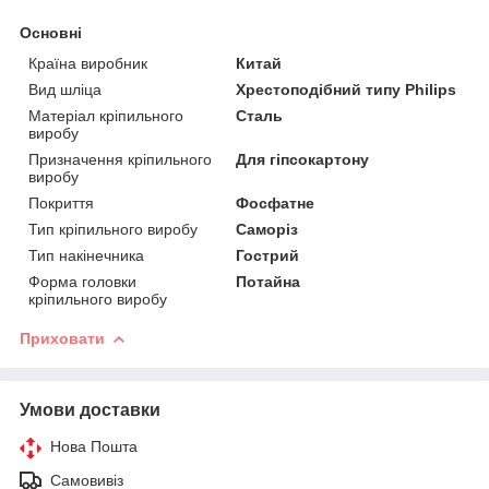
Основні
Країна виробник
Китай
Вид шліца
Хрестоподібний типу Philips
Матеріал кріпильного
Сталь
виробу
Призначення кріпильного
Для гіпсокартону
виробу
Покриття
Фосфатне
Тип кріпильного виробу
Саморіз
Тип накінечника
Гострий
Форма головки
Потайна
кріпильного виробу
Приховати
Умови доставки
Нова Пошта
Самовивіз