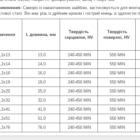
рименени
я
:
Саморіз із навантаженою шайбою,
застосовується
для монтаж
тової сталі. Він
має
різь із дрібним кроком і гострий кінець зі здатніст
Твердість
Твердість
начення
L довжина, мм
серцевіни, HV
поверхні, HV
,2x13
13,0
240-450 MIN
550 MIN
,2x14
14,0
240-450 MIN
550 MIN
,2x16
16,0
240-450 MIN
550 MIN
,2x19
19,0
240-450 MIN
550 MIN
,2x25
25,0
240-450 MIN
550 MIN
,2x32
32,0
240-450 MIN
550 MIN
,2x41
41,0
240-450 MIN
550 MIN
,2x51
51,0
240-450 MIN
550 MIN
,2x76
76,0
240-450 MIN
550 MIN