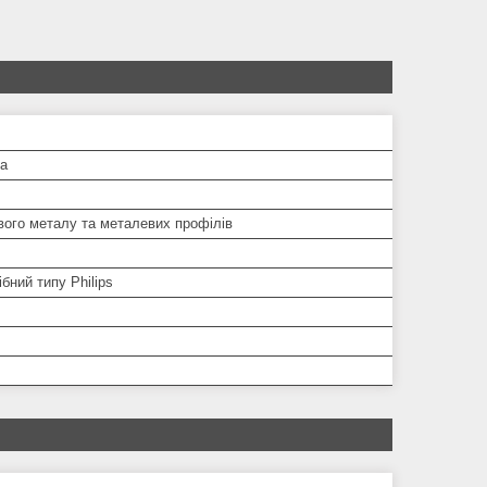
ла
вого металу та металевих профілів
бний типу Philips