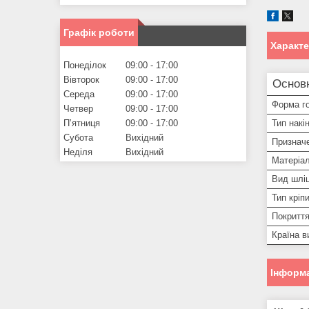
Графік роботи
Характ
Понеділок
09:00
17:00
Вівторок
09:00
17:00
Основ
Середа
09:00
17:00
Форма го
Четвер
09:00
17:00
Тип накі
Пʼятниця
09:00
17:00
Субота
Вихідний
Призначе
Неділя
Вихідний
Матеріал
Вид шлі
Тип кріп
Покритт
Країна в
Інформа