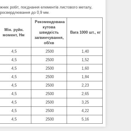
них робіт, поєднання елементів листового металу,
ю просвердлювання до 0,9 мм.
Рекомендована
кутова
Мін. руйн.
швидкість
Вага 1000 шт., кг
момент, Нм
загвинчування,
об/хв
4,5
2500
1,40
4,5
2500
1,52
4,5
2500
1,60
4,5
2500
1,84
4,5
2500
2,23
4,5
2500
2,65
4,5
2500
3,25
4,5
2500
4,22
4,5
2500
5,16