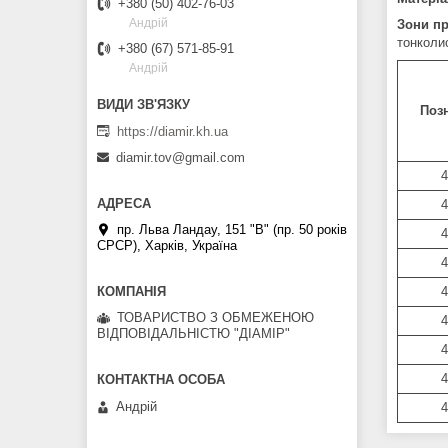
+380 (50) 402-76-03
Андрій
Зони п
тонколис
+380 (67) 571-85-91
Андрій
Поз
https://diamir.kh.ua
diamir.tov@gmail.com
4
4
пр. Льва Ландау, 151 "В" (пр. 50 років
4
СРСР), Харків, Україна
4
4
ТОВАРИСТВО З ОБМЕЖЕНОЮ
4
ВІДПОВІДАЛЬНІСТЮ "ДІАМІР"
4
4
Андрій
4