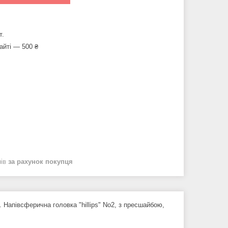
т.
айті — 500 ₴
нів
за рахунок покупця
 Напівсферична головка "hillips" No2, з пресшайбою,