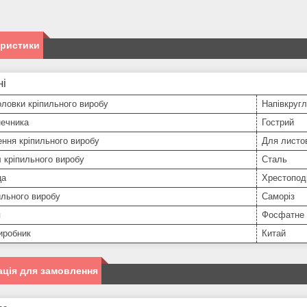
еристики
ні
ловки кріпильного виробу
Напівкруг
нечника
Гострий
ння кріпильного виробу
Для листо
 кріпильного виробу
Сталь
ца
Хрестоподі
ильного виробу
Саморіз
я
Фосфатне
иробник
Китай
ція для замовлення