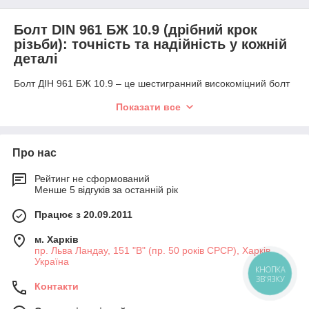
Болт DIN 961 БЖ 10.9 (дрібний крок
різьби): точність та надійність у кожній
деталі
Болт ДІН 961 БЖ 10.9 – це шестигранний високоміцний болт
із частковим різьбленням та дрібним кроком, який відповідає
Показати все
міжнародному стандарту DIN 961. Завдяки високій міцності та
спеціальній різьбі, він забезпечує максимальну точність
з’єднання, знижує ризик самовідкручування та витримує
значні механічні навантаження.
Про нас
10.9 – клас міцності, що означає межу міцності 1000 МПа та
Рейтинг не сформований
межу текучості 900 МПа, що дозволяє болту працювати у
Менше 5 відгуків за останній рік
відповідальних конструкціях. Болти без покриття найкраще
підходять для використання в сухих умовах або за умови
Працює з 20.09.2011
додаткового антикорозійного захисту. Дрібний крок різьби
забезпечує щільніше з’єднання, краще розподілення
м. Харків
навантаження та підвищену стійкість до вібрацій.
пр. Льва Ландау, 151 "В" (пр. 50 років СРСР), Харків,
Україна
Де використовуються болти DIN 961 БЖ 10.9
КНОПКА
(дрібний крок різьби)?
ЗВ'ЯЗКУ
Контакти
Високоміцні болти ДІН 961 з дрібним кроком